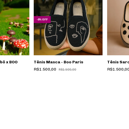
-
0
%
OFF
bô x BOO
Tênis Masca - Boo Paris
Tênis Sarc
R$1.500,00
R$1.500,0
R$1.500,00