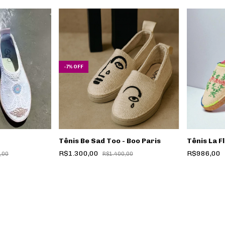
-
7
%
OFF
Tênis Be Sad Too - Boo Paris
Tênis La F
R$1.300,00
R$986,00
,00
R$1.400,00