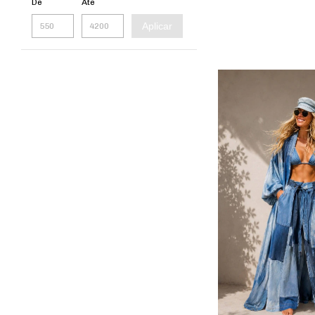
De
Até
Aplicar