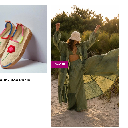
-
2
%
OFF
leur - Boo Paris