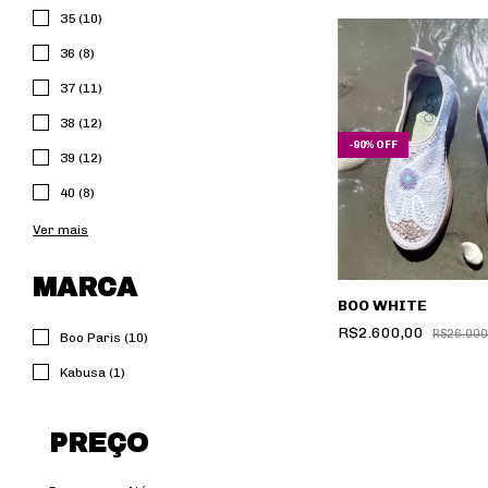
35 (10)
36 (8)
37 (11)
38 (12)
-
90
%
OFF
39 (12)
40 (8)
Ver mais
MARCA
BOO WHITE
R$2.600,00
R$26.000
Boo Paris (10)
Kabusa (1)
PREÇO